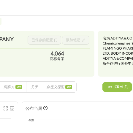
名为 ADITYA 
PANY
已保存的配置
添加笔记
Chemical engine
FLAMINGO PHAR
4,064
LTD. BODY INCO
ADITYA & CO
商标备案
所合作进行国外申
洞察力
关于
自定义视图
CRM
pro
pro
pro
公布当局
400