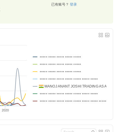
已有账号？
登录
源
***** ***** ***** ***** *****
***** ***** ***** ***** *****
***** ***** ***** ***** *****
***** ***** ***** ***** ***** ***** *****
MANOJ ANANT JOSHI TRADING AS AKSHAY PHARM
***** ***** ***** ***** ***** ***** *****
***** ***** ***** ***** ***** ***** ***** ***** *****
2020