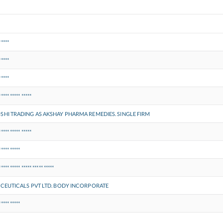
*****
*****
*****
***** ***** *****
HI TRADING AS AKSHAY PHARMA REMEDIES. SINGLE FIRM
***** ***** *****
***** *****
***** ***** ***** ***** *****
ECEUTICALS PVT LTD. BODY INCORPORATE
***** *****