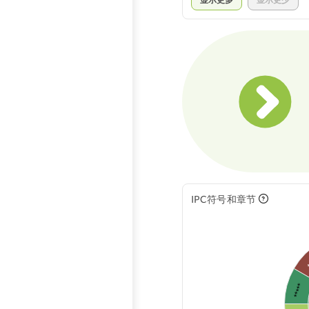
IPC符号和章节
*
*****