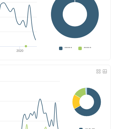
*****
*****
2020