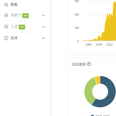
300
搜索
洞察力
200
pro
相似性
工具
pro
100
关系网重叠
Excel自动填充
支持
0
技术重叠
1990
2000
2010
帮助中心
比较实体
联系支持
法定效应