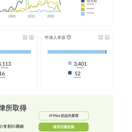
优先权
*****
*****
*****
2000
2010
2020
申请人来源
4,113
3,401
*****
*****
16
52
****
*****
律所取得
IP Pilot 的运作原理
助
专利
和
商标
请求完整权限