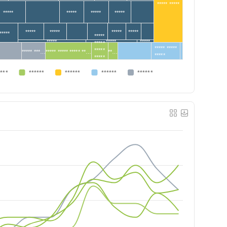
***** *****
*****
*****
*****
*****
*****
*****
*****
*****
*****
*****
*****
*****
*****
*****
***** *****
*****
***** ***…
***** ***** ***** **…
**…
*****
*****
****
******
******
******
******