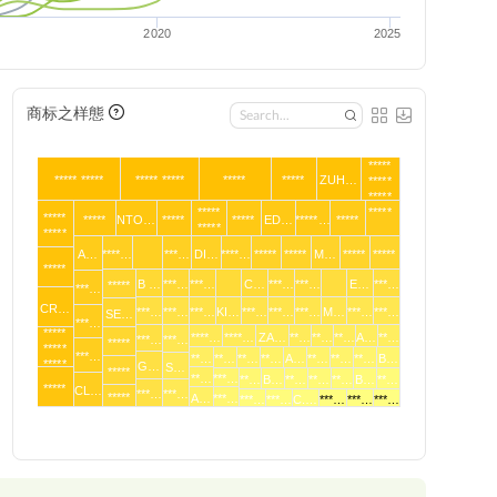
2020
2025
商标之样態
*****
***** *****
***** *****
*****
*****
ZUH…
*****
*****
*****
*****
*****
*****
NTO…
*****
*****
ED…
*****…
*****
*****
*****
A…
****…
***…
DI…
****…
*****
*****
M…
*****
*****
*****
B …
***…
***…
C…
***…
***…
E…
***…
*****
***…
CR…
***…
***…
***…
KI…
***…
***…
***…
M…
***…
***…
SE…
***…
*****
****…
****…
ZA…
**…
**…
**…
A…
**…
***…
***…
*****
*****
***…
**…
**…
**…
**…
A…
**…
**…
**…
B…
*****
G…
S…
*****
**…
***…
**…
B…
**…
**…
**…
B…
**…
*****
CL…
***…
***…
*****
A…
***…
***…
***…
C.…
***…
***…
***…