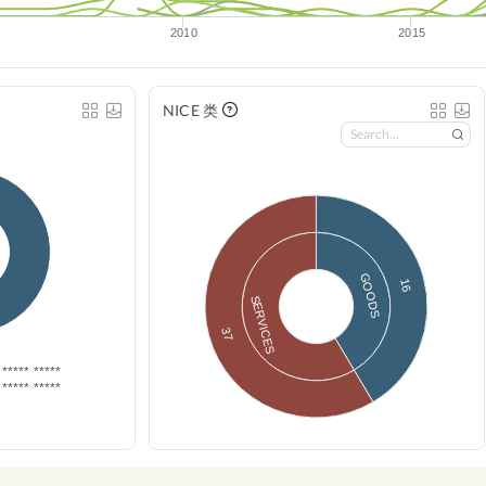
2010
2015
NICE 类
GOODS
16
SERVICES
37
***** *****
***** *****