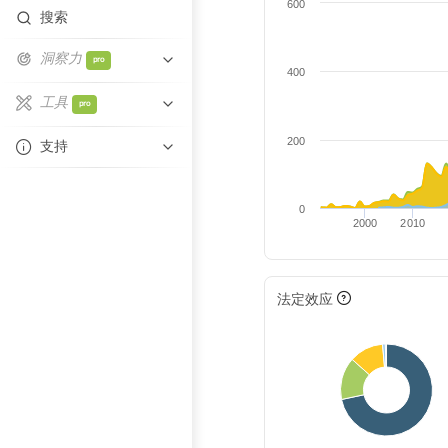
600
搜索
洞察力
pro
400
相似性
工具
pro
关系网重叠
Excel自动填充
200
支持
技术重叠
帮助中心
比较实体
0
联系支持
2000
2010
法定效应