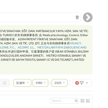
İ VE SINAİ HAK. EĞT. DAN. MATBAACILIK YAYN. HZM. SAN. VE TİC.
 TURKEY 的专利律师事务所, 在 Medical technology, Control, Other
s 领域经验丰富。ADIM PATENT FİKRİ VE SINAİ HAK. EĞT. DAN.
YN. HZM. SAN. VE TİC. LTD. ŞTİ. 正在与专利律师事务所
MUNCY,
 LOWE, P.C.
、
ACOPAT, S.L.
、
METIDA LAW FIRM ZABOLIENE AND
所合作进行国外申请。它最重要的客户是 ISBAK ISTANBUL BILISIM
TEKNOLOJILERI ANONIM SIRKETI、METRO ISTANBUL SANAYI VE
IRKETI 和 SAYIM TEKSTIL SANAYI IC VE DIS TICARET LIMITED
实施年
1980
2025
0
-