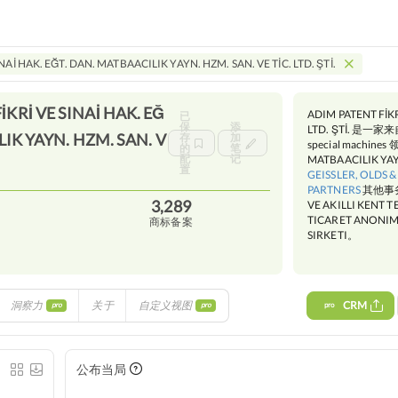
NAİ HAK. EĞT. DAN. MATBAACILIK YAYN. HZM. SAN. VE TİC. LTD. ŞTİ.
KRİ VE SINAİ HAK. EĞ
ADIM PATENT FİKR
已
保
添
LTD. ŞTİ. 是一家来自
IK YAYN. HZM. SAN. V
存
加
special machine
的
笔
配
记
MATBAACILIK YA
置
GEISSLER, OLDS &
PARTNERS
其他事务
3,289
VE AKILLI KENT 
TICARET ANONIM S
商标备案
SIRKETI。
洞察力
关于
自定义视图
CRM
pro
pro
pro
公布当局