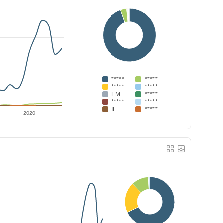
*****
*****
*****
*****
EM
*****
*****
*****
IE
*****
2020