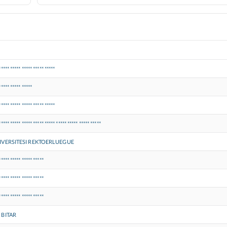
***** ***** ***** ***** *****
***** ***** *****
***** ***** ***** ***** *****
***** ***** ***** ***** ***** ***** ***** ***** *****
VERSITESI REKTOERLUEGUE
***** ***** ***** *****
***** ***** ***** *****
***** ***** ***** *****
BITAR