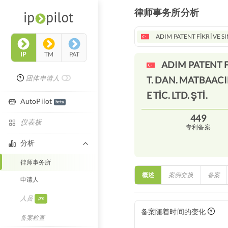
律师事务所分析
ADIM PATENT FİKRİ VE SI
IP
TM
PAT
ADIM PATENT Fİ
团体申请人
T. DAN. MATBAACIL
E TİC. LTD.
ŞTİ.
AutoPilot
beta
449
仪表板
专利备案
分析
律师事务所
概述
案例交换
备案
申请人
人员
pro
备案随着时间的变化
备案检查