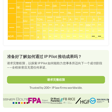
*****
****…
****…
DR…
*****
****…
*****
ER…
****…
*****
*****
SE…
*****
*****
*****
LD…
*****
*****
****…
PA…
*****
*****
*****
PR…
****…
****…
*****
*****
TON…
***…
A…
***…
***…
A…
***…
***…
GU…
*****
*****
***…
***…
***…
A…
***…
***…
***…
BBC
***…
***…
***…
****…
*****
***…
*****
***…
***…
***…
C…
***…
***…
***…
C…
***…
***…
***…
AGR…
*****
***…
*****
***…
C…
***…
***…
***…
C…
***…
***…
**…
A…
B…
准备好了解如何通过 IP Pilot 推动成果吗？
请求完整权限，以探索 IP Pilot 如何能助力您事务所迈向下一个成功阶段
——全程保密且无需任何承诺。
请求完整权限
Trusted by 200+ IP law firms worldwide.