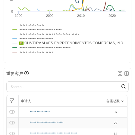
10
0
1990
2000
2010
2020
***** ***** *****
***** ***** ***** ***** *****
***** ***** ***** ***** ***** ***** *****
***** ***** ***** *****
OLIVEIRA ALVES EMPREENDIMENTOS COMERCIAS, INDUSTRI
***** ***** ***** ***** ***** *****
***** ***** ***** *****
重要客户
申请人
备案总数
***** ***** *****
32
***** ***** ***** ***** *****
22
***** ***** ***** ***** ***** ***** *****
14