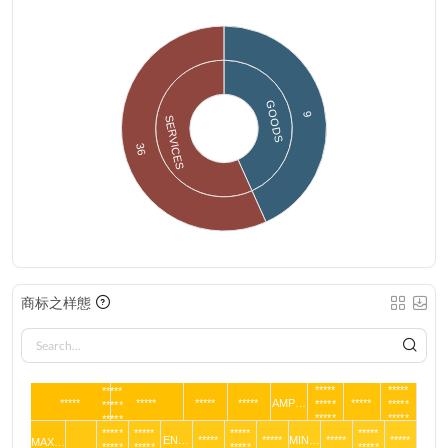
GOODS
9
SERVICES
36
商标之样態
*****
*****
*****
*****
*****
*****
*****
AMP…
*****
*****
*****
*****
*****
*****
*****
*****
*****
*****
*****
EN…
*****
*****
MIN…
*****
*****
MAX…
*****
*****
*****
*****