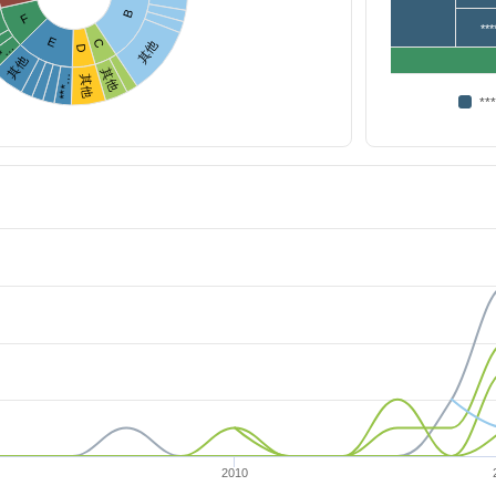
B
F
***
E
C
其他
**…
D
其他
其他
***…
其他
**
2010