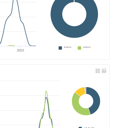
*****
*****
2020