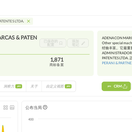
TENTES LTDA.
RCAS & PATEN
ADENACON MARC
已保存的
添加
Other special mach
配置
笔记
经验丰富。它最重要的客户是
ADMINISTRADORA
PATENTES LT
1,871
PERANI & PARTNER
商标备案
洞察力
关于
自定义视图
CRM
pro
pro
pro
公布当局
400