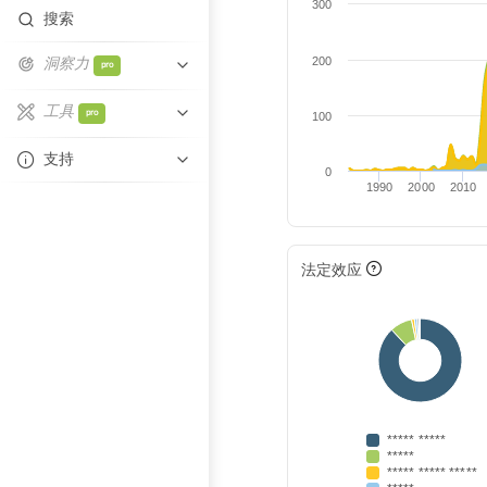
300
搜索
洞察力
200
pro
相似性
工具
pro
100
关系网重叠
Excel自动填充
支持
0
技术重叠
1990
2000
2010
帮助中心
比较实体
联系支持
法定效应
***** *****
*****
***** ***** *****