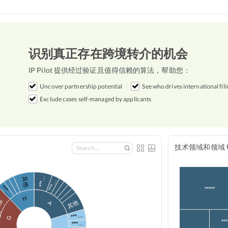
识别真正存在跨境转介的机会
IP Pilot 提供经过验证且值得信赖的算法，帮助您：
Uncover partnership potential
See who drives international fili
Exclude cases self-managed by applicants
技术领域和领域
***…
其他
***…
***…
*****
他
H
其他
A
***…
G
***
***…