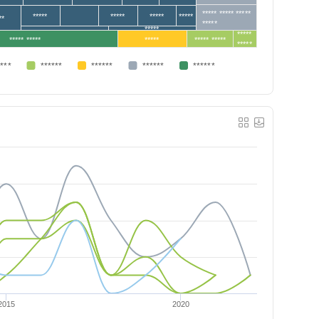
***** ***** *****
*****
*****
*****
*****
**
*****
*****
*****
***** *****
*****
***** *****
*****
****
******
******
******
******
2015
2020