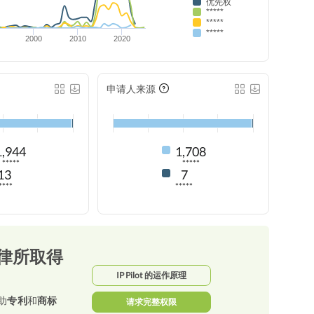
优先权
*****
*****
*****
2000
2010
2020
申请人来源
1,944
1,708
*****
*****
13
7
****
*****
律所取得
IP Pilot 的运作原理
助
专利
和
商标
请求完整权限