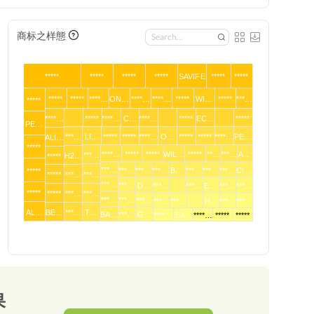
商标之样態
*****
*****
*****
*****
SAVIFE
*****
*****
*****
*****
****…
ON…
****…
****…
*****
WI…
*****
***…
*****
****…
*****
****…
C…
****…
*****
EC…
*****
PE…
***…
LI…
*****
*****
****…
O…
*****
*****
****…
PE…
ALI…
*****
****…
*****
*****
WIL…
*****
**…
***…
A…
***…
H2…
*****
***…
***…
***…
***…
B…
***…
***…
***…
CI…
*****
*****
***…
***…
***…
***…
D…
***…
***…
E…
***…
***…
*****
*****
***…
***…
***…
***…
***…
***…
***…
H…
***…
***…
AL…
BE…
***…
T…
BA…
***…
G…
****…
J.A…
****…
*****
*****
果