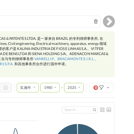
AS & PATENTES LTDA. 是一家来自 BRAZIL 的专利律师事务所, 在
ines, Civil engineering, Electrical machinery, apparatus, energy 领域
 KALINA INDUSTRIA DE FIOS E LINHAS S.A.、VITFER
 DE BENS LTDA 和 SIENA HOLDING S/A。ADENACON MARCAS &
DA. 正在与专利律师事务所
VANRELL IP
、
BRACAMONTE E.I.R.L.
、
S S.P.A.
和其他事务所合作进行国外申请。
实施年
1980
2025
0
-