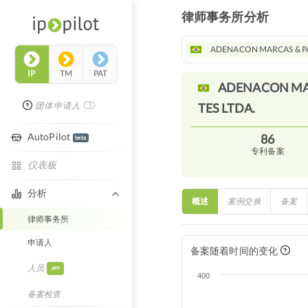
律师事务所分析
ADENACON MARCAS & PA
IP
TM
PAT
ADENACON MA
团体申请人
TES
LTDA.
AutoPilot
86
beta
专利备案
仪表板
分析
概述
案例交换
备案
律师事务所
申请人
备案随着时间的变化
人员
pro
400
备案检查