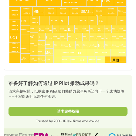
***** *****
*****
***** ***…
HOW…
***** *****
*****
*****
*****
*****
*****
*****
*****
*****
MINI…
SEAS…
*****
****…
*****
*****
*****
*****
*****
*****
*****
*****
EN…
*****
RO…
*****
*****
TA…
*****
*****
*****
*****
***…
B…
***…
***…
***…
B…
***…
***…
***…
D…
***…
***…
***…
*****
*****…
AC…
E…
H…
***…
***…
***…
LI…
***…
***…
***…
L…
***…
***…
BIG I…
*****
***…
***…
****…
***…
***…
N…
***…
***…
***…
N…
***…
***…
***…
*****
*****…
***…
*****
***…
MA…
*****
***…
PU…
***…
****…
*****
LAK…
***…
***…
****…
****…
****…
TO…
*****
****…
其他
准备好了解如何通过 IP Pilot 推动成果吗？
请求完整权限，以探索 IP Pilot 如何能助力您事务所迈向下一个成功阶段
——全程保密且无需任何承诺。
请求完整权限
Trusted by 200+ IP law firms worldwide.