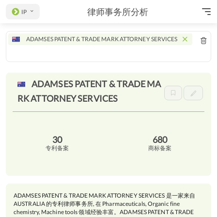
律师事务所分析
IP
ADAMSES PATENT & TRADE MARK ATTORNEY SERVICES
ADAMSES PATENT & TRADE MA
RK ATTORNEY
SERVICES
30
680
专利备案
商标备案
ADAMSES PATENT & TRADE MARK ATTORNEY SERVICES 是一家来自
AUSTRALIA 的专利律师事务所, 在 Pharmaceuticals, Organic fine
chemistry, Machine tools 领域经验丰富。ADAMSES PATENT & TRADE