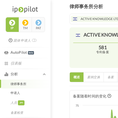
律师事务所分析
ACTIVE KNOWLEDGE LT
IP
TM
PAT
ACTIVE KNOW
团体申请人
581
AutoPilot
专利备案
beta
仪表板
分析
概述
案例交换
备案
律师事务所
申请人
备案随着时间的变化
人员
pro
75
备案检查