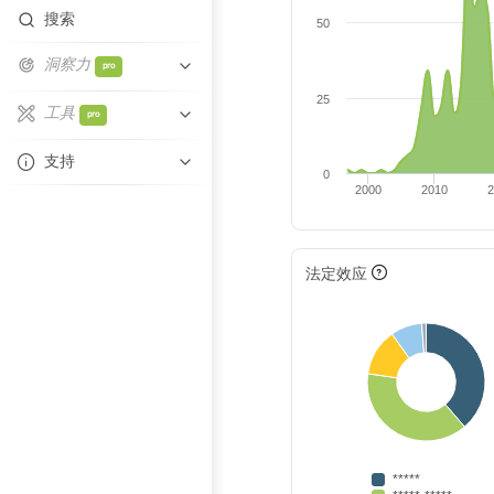
搜索
50
洞察力
pro
25
相似性
工具
pro
关系网重叠
Excel自动填充
支持
0
技术重叠
2000
2010
帮助中心
比较实体
联系支持
法定效应
*****