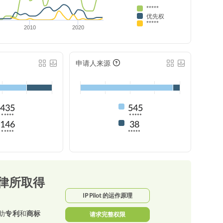
*****
优先权
*****
2010
2020
申请人来源
435
545
*****
*****
146
38
*****
*****
律所取得
IP Pilot 的运作原理
助
专利
和
商标
请求完整权限