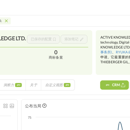
D.
ACTIVE KNOWLE
LEDGE
LTD.
已保存的配置
添加笔记
technology, Digi
KNOWLEDGE L
0
事务所)
、
RYUKA 
申请。它最重要的客户是 
商标备案
THIEBERGER GIL
洞察力
关于
自定义视图
CRM
pro
pro
pro
公布当局
75