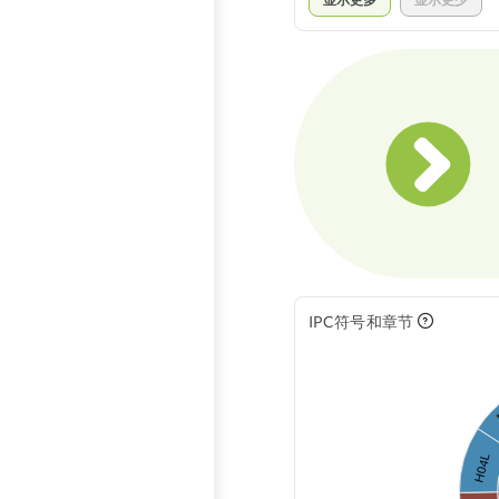
IPC符号和章节
*
H04L