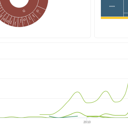
*****
G…
G
***…
***…
G…
***…
G…
***…
G…
***…
***…
2010