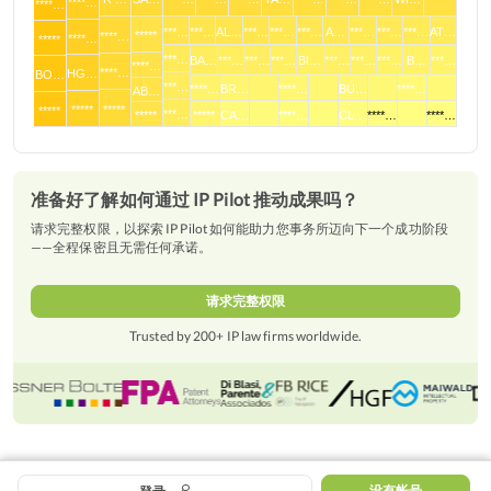
****…
****…
***…
***…
AL…
***…
***…
***…
A…
***…
***…
***…
AT…
*****
****…
****…
*****
***…
BA…
***…
***…
***…
BI…
***…
***…
***…
B…
***…
****…
****…
HG…
BO…
***…
****…
BR…
****…
BU…
****…
AB…
*****
*****
*****
***…
*****
*****
CA…
****…
CL…
****…
****…
准备好了解如何通过 IP Pilot 推动成果吗？
请求完整权限，以探索 IP Pilot 如何能助力您事务所迈向下一个成功阶段
——全程保密且无需任何承诺。
请求完整权限
Trusted by 200+ IP law firms worldwide.
概述
日期
没有帐号