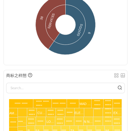
SERVICES
38
GOODS
9
商标之样態
*****
*****
***** *****
***** *****
***** *****
*****
MAD …
*****
*****
*****
*****
*****
*****
*****
*****
*****
CU…
*****
ELE…
EX…
AM…
*****
*****
*****
*****
*****
*****
*****
*****
*****
LO…
*****
*****
N N…
*****
*****
****…
*****
*****
*****
*****
R …
SA…
****…
****…
****…
TA…
****…
****…
****…
WI…
*****