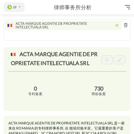
律师事务所分析
IP
ACTA MARQUE AGENTIE DE PROPRIETATE
INTELECTUALA SRL
ACTA MARQUE AGENTIE DE PR
OPRIETATE INTELECTUALA
SRL
0
730
专利备案
商标备案
ACTA MARQUE AGENTIE DE PROPRIETATE INTELECTUALA SRL 是一家
来自 ROMANIA 的专利律师事务所, 在 领域经验丰富。它最重要的客户是
ANDRAS LENARD、SC CBA NORD VEST SRL 和 SC CIA ABOLIV SRL。