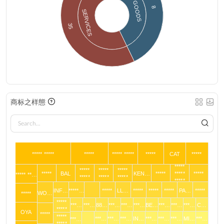
GOODS
8
SERVICES
35
商标之样態
***** *****
*****
***** *****
*****
CAT
*****
*****
*****
*****
*****
*****
BAL
KEN…
*****
*****
*****
***** **…
*****
*****
*****
*****
INF…
*****…
*****
LL…
*****
*****
*****
PA…
*****
WO…
*****
*****
***…
***…
88…
***…
***…
***…
BE…
***…
***…
***…
C…
*****
OYA
*****
*****
***…
***…
***…
IN…
***…
***…
***…
MI…
***…
***…
*****