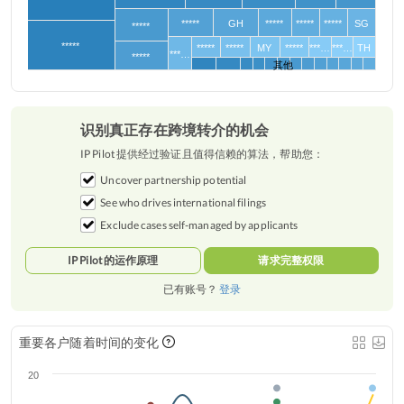
*****
GH
*****
*****
*****
SG
*****
*****
*****
*****
MY
*****
***…
***…
TH
***…
*****
其他
识别真正存在跨境转介的机会
IP Pilot 提供经过验证且值得信赖的算法，帮助您：
Uncover partnership potential
See who drives international filings
Exclude cases self-managed by applicants
IP Pilot 的运作原理
请求完整权限
已有账号？
登录
重要各户随着时间的变化
20